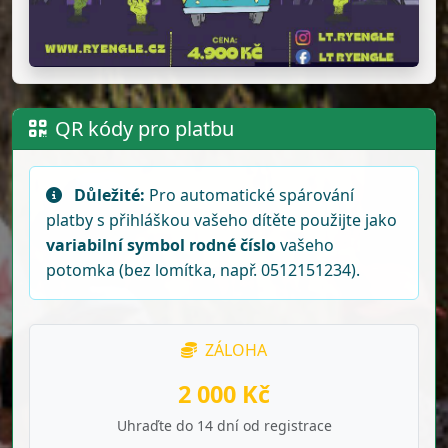
QR kódy pro platbu
Důležité:
Pro automatické spárování
platby s přihláškou vašeho dítěte použijte jako
variabilní symbol rodné číslo
vašeho
potomka (bez lomítka, např. 0512151234).
ZÁLOHA
2 000 Kč
Uhraďte do 14 dní od registrace