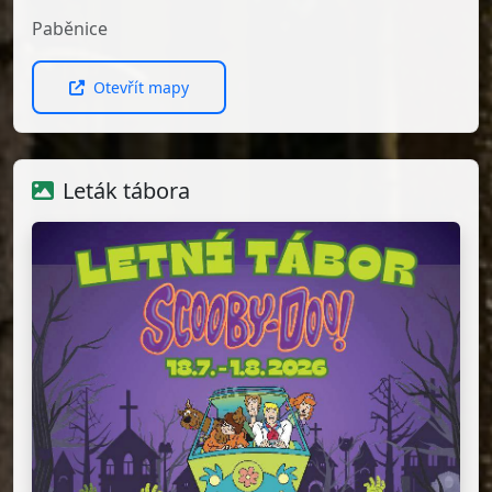
Paběnice
Otevřít mapy
Leták tábora