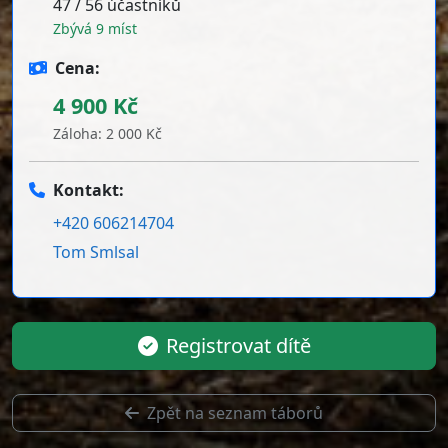
47 / 56 účastníků
Zbývá 9 míst
Cena:
4 900 Kč
Záloha: 2 000 Kč
Kontakt:
+420 606214704
Tom Smlsal
Registrovat dítě
Zpět na seznam táborů