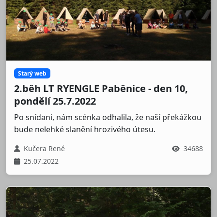
Starý web
2.běh LT RYENGLE Paběnice - den 10,
pondělí 25.7.2022
Po snídani, nám scénka odhalila, že naší překážkou
bude nelehké slanění hrozivého útesu.
Kučera René
34688
25.07.2022