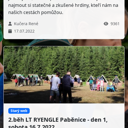
najmout si statečné a zkušené hrdiny, kteří nám na
našich cestách pomůžou.
Kučera René
9361
17.07.2022
Starý web
2.běh LT RYENGLE Paběnice - den 1,
sobota 16.7.2022