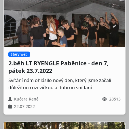
Starý web
2.běh LT RYENGLE Paběnice - den 7,
pátek 23.7.2022
Svítání nám ohlásilo nový den, který jsme začali
důležitou rozcvičkou a dobrou snídaní
Kučera René
28513
22.07.2022