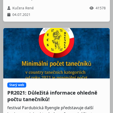
Kučera René
41578
04.07.2021
Starý web
PR2021: Důležitá informace ohledně
počtu tanečníků!
festival Pardubická Ryengle představuje další