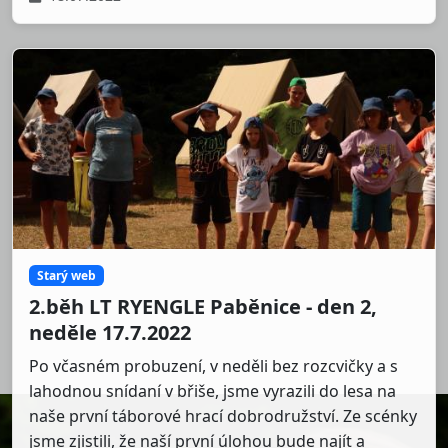
Starý web
2.běh LT RYENGLE Paběnice - den 2,
neděle 17.7.2022
Po včasném probuzení, v neděli bez rozcvičky a s
lahodnou snídaní v břiše, jsme vyrazili do lesa na
naše první táborové hrací dobrodružství. Ze scénky
jsme zjistili, že naší první úlohou bude najít a