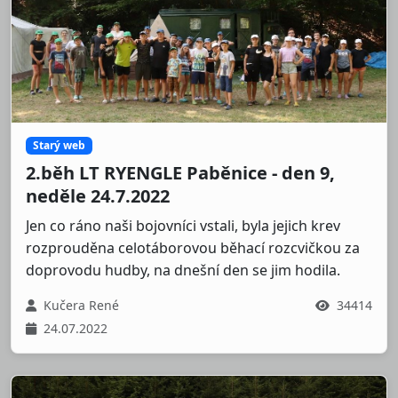
Starý web
2.běh LT RYENGLE Paběnice - den 9,
neděle 24.7.2022
Jen co ráno naši bojovníci vstali, byla jejich krev
rozprouděna celotáborovou běhací rozcvičkou za
doprovodu hudby, na dnešní den se jim hodila.
Kučera René
34414
24.07.2022