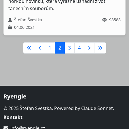
horkou novinku, která výrazně usnadní život
tanečním souborům.
Štefan Švestka
98588
04.06.2021
1
2
3
4
Ryengle
© 2025 Štefan Švestka. Powered by Claude Sonnet.
Kontakt
info@ryengle.cz