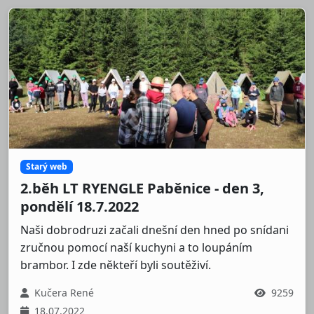
Starý web
2.běh LT RYENGLE Paběnice - den 3,
pondělí 18.7.2022
Naši dobrodruzi začali dnešní den hned po snídani
zručnou pomocí naší kuchyni a to loupáním
brambor. I zde někteří byli soutěživí.
Kučera René
9259
18.07.2022