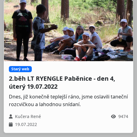
Starý web
2.běh LT RYENGLE Paběnice - den 4,
úterý 19.07.2022
Dnes, již konečně teplejší ráno, jsme oslavili taneční
rozcvičkou a lahodnou snídaní.
Kučera René
9474
19.07.2022