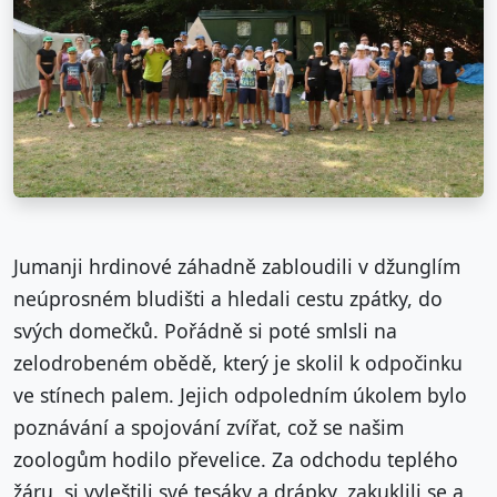
Jumanji hrdinové záhadně zabloudili v džunglím
neúprosném bludišti a hledali cestu zpátky, do
svých domečků. Pořádně si poté smlsli na
zelodrobeném obědě, který je skolil k odpočinku
ve stínech palem. Jejich odpoledním úkolem bylo
poznávání a spojování zvířat, což se našim
zoologům hodilo převelice. Za odchodu teplého
žáru, si vyleštili své tesáky a drápky, zakuklili se a