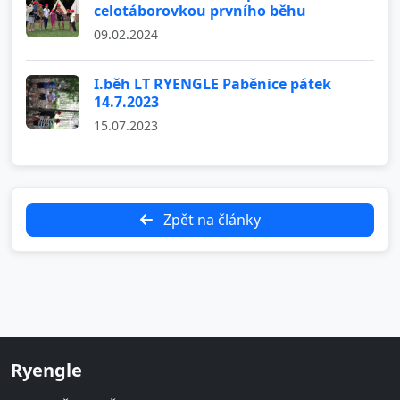
celotáborovkou prvního běhu
09.02.2024
I.běh LT RYENGLE Paběnice pátek
14.7.2023
15.07.2023
Zpět na články
Ryengle