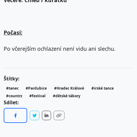
Večeře: Chléb f kuřátku
Počasí:
Po včerejším ochlazení není vidu ani slechu.
Štítky:
#tanec
#Pardubice
#Hradec Králové
#irské tance
#countrz
#festival
#dětské tábory
Sdílet: