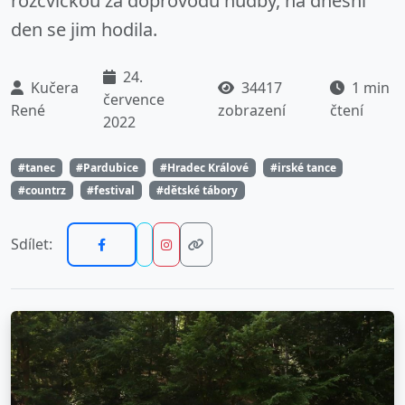
rozcvičkou za doprovodu hudby, na dnešní
den se jim hodila.
24.
Kučera
34417
1 min
července
René
zobrazení
čtení
2022
#tanec
#Pardubice
#Hradec Králové
#irské tance
#countrz
#festival
#dětské tábory
Sdílet: