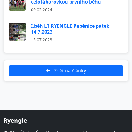
celotáborovkou prvního běhu
09.02.2024
I.běh LT RYENGLE Paběnice pátek
14.7.2023
15.07.2023
Zpět na články
Ryengle