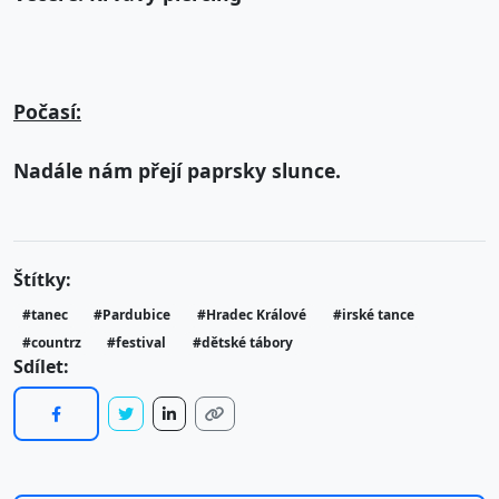
Počasí:
Nadále nám přejí paprsky slunce.
Štítky:
#tanec
#Pardubice
#Hradec Králové
#irské tance
#countrz
#festival
#dětské tábory
Sdílet: