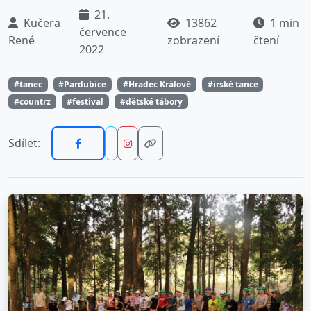
21.
Kučera
13862
1 min
července
René
zobrazení
čtení
2022
#tanec
#Pardubice
#Hradec Králové
#irské tance
#countrz
#festival
#dětské tábory
Sdílet: