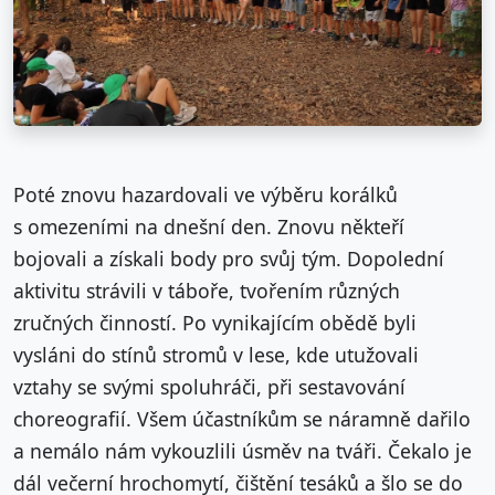
Poté znovu hazardovali ve výběru korálků
s omezeními na dnešní den. Znovu někteří
bojovali a získali body pro svůj tým. Dopolední
aktivitu strávili v táboře, tvořením různých
zručných činností. Po vynikajícím obědě byli
vysláni do stínů stromů v lese, kde utužovali
vztahy se svými spoluhráči, při sestavování
choreografií. Všem účastníkům se náramně dařilo
a nemálo nám vykouzlili úsměv na tváři. Čekalo je
dál večerní hrochomytí, čištění tesáků a šlo se do