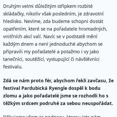
Druhým velmi důležitým střípkem rozbité
skládačky, nikoliv však posledním, je zdravotní
hledisko. Nevíme, zda budeme schopni dostát
opatřením, které se na pořadatele hromadných,
vnitřních akcí valí. Navíc se v podstatě mění
každým dnem a není jednoduché abychom se
připravili my pořadatelé a potažmo i vy jako
tanečníci, soutěžící, vystupující či návštěvníci
festivalu.
Zdá se nám proto fér, abychom řekli zavčasu, že
festival Pardubická Ryengle dospěl k bodu
zlomu a jako pořadatelé jsme se rozhodli ho s
těžkým srdcem podruhé za sebou neuspořádat.
Děkujeme všem za podporu, kterou jste nám