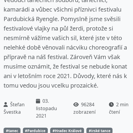
kamarádi a vůbec všichni příznivci festivalu
Pardubická Ryengle. Pomyslně jsme svěsili
festivalové vlajky na půl žerdi, protože si
nesmírně vážíme vašich sil, které jste v této
nelehké době věnovali nácviku choreografií a
přípravě na náš festival. Zároveň Vám však
musíme oznámit, že festival se nebude konat
ani v letošním roce 2021. Důvody, které nás k
tomu vedou jsou vcelku prozaické.
03.
Štefan
96284
2 min
listopadu
Švestka
zobrazení
čtení
2021
#tanec
#Pardubice
#Hradec Králové
#irské tance