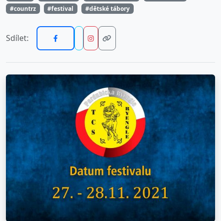
#countrz
#festival
#dětské tábory
Sdílet: