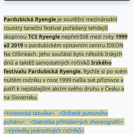
Pardubická Ryengle
je soutěžní mezinárodní
country taneční festival pořádaný tehdejší
skupinou
TCS Ryengle
nepřetržitě mezi roky
1999
až 2019
v pardubickém výstavním centru IDEON
Na Olšinkách. Jeho součástí bylo několik Irských
dnů a taktěž samostatných ročníků
Irského
festivalu Pardubická Ryengle.
Rychle si po svém
nultém ročníku v roce 1999 našla své příznivce a
patří k nejstálejším akcím svého druhu v Česku a
na Slovensku.
>Historická tabulka<
>Držitelé putovního
poháru<
>Statistika přihlášených choreografií<
>Výsledky jednotlivých ročníků<