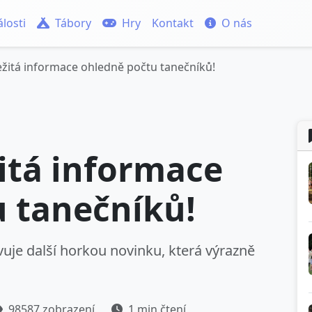
losti
Tábory
Hry
Kontakt
O nás
žitá informace ohledně počtu tanečníků!
itá informace
 tanečníků!
vuje další horkou novinku, která výrazně
98587 zobrazení
1 min čtení