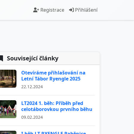
Registrace
Přihlášení
Související články
Otevíráme přihlašování na
Letní Tábor Ryengle 2025
22.12.2024
LT2024 1. běh: Příběh před
celotáborovkou prvního běhu
09.02.2024
I.běh LT RYENGLE Paběnice