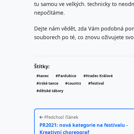
tu samou ve velkých. technicky to neod
nepočítáme.
Dejte nám vědět, zda Vám podobná pomoc
souborech po té, co znovu oživujete svo
Štítky:
#tanec
#Pardubice
#Hradec Králové
#irské tance
#countrz
#festival
#dětské tábory
Předchozí článek
PR2021: nová kategorie na festivalu -
Kreativní choreograf