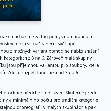
 už se nacházíme za tou pomyslnou hranou a
musíme dokázat náš taneční svět opět
nou z možných variant pomoci se nabízí snížení
h kategoriích z 8 na 6. Zároveň malé skupiny,
íku jsou příjemnou variantou pro soubory, které
ů. Zde je rozpětí tanečníků od 3 do 6
ět pročítáte předchozí odstavec. Skutečně je zde
iny a minimálního počtu pro tradiční kategorie
e stejnou choreografii v malých skupinách a pak