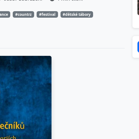
tance
#countrz
#festival
#dětské tábory