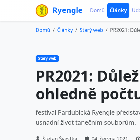
Ryengle
Domů
Články
Udá
Domů
Články
Starý web
PR2021: Důle
Starý web
PR2021: Důlež
ohledně počtu
festival Pardubická Ryengle předsta
usnadní život tanečním souborům.
Štefan Švestka
04. června 2021