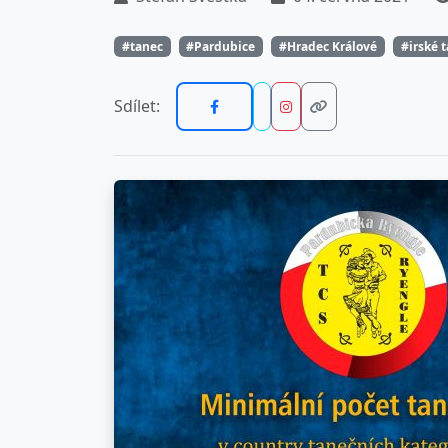
#tanec
#Pardubice
#Hradec Králové
#irské 
Sdílet: