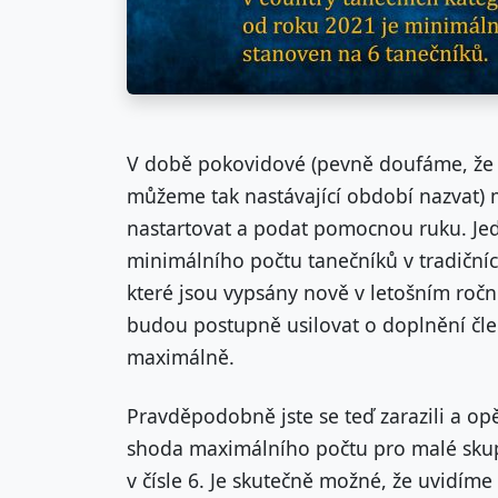
V době pokovidové (pevně doufáme, že
můžeme tak nastávající období nazvat) 
nastartovat a podat pomocnou ruku. Jed
minimálního počtu tanečníků v tradičníc
které jsou vypsány nově v letošním ročn
budou postupně usilovat o doplnění člen
maximálně.
Pravděpodobně jste se teď zarazili a op
shoda maximálního počtu pro malé skup
v čísle 6. Je skutečně možné, že uvidím